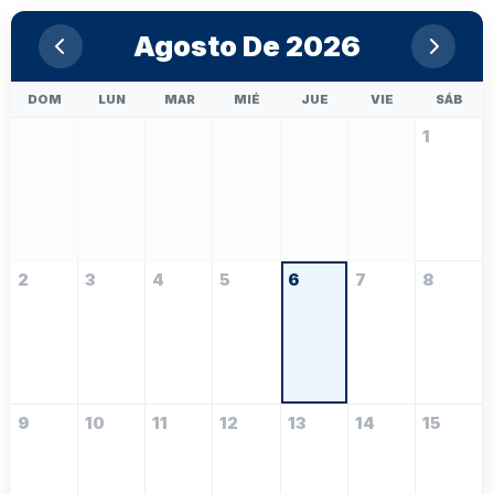
Agosto De 2026
DOM
LUN
MAR
MIÉ
JUE
VIE
SÁB
1
2
3
4
5
6
7
8
9
10
11
12
13
14
15