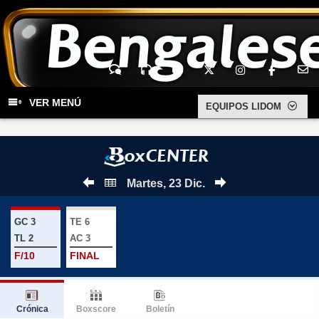
Chat
Audio
YouTu
Twitter
Inst
FaceB
E-Mail
VER MENÚ
EQUIPOS LIDOM
Martes, 23 Dic.
GC 3
TE 6
TL 2
AC 3
F/10
FINAL
Crónica
Boxscore
Boletín