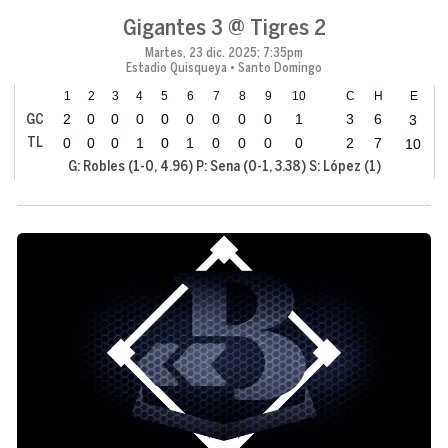
Gigantes 3 @ Tigres 2
Martes, 23 dic. 2025; 7:35pm
Estadio Quisqueya • Santo Domingo
1
2
3
4
5
6
7
8
9
10
C
H
E
2
0
0
0
0
0
0
0
0
1
3
6
3
GC
0
0
0
1
0
1
0
0
0
0
2
7
10
TL
G: Robles (1-0, 4.96) P: Sena (0-1, 3.38) S: López (1)