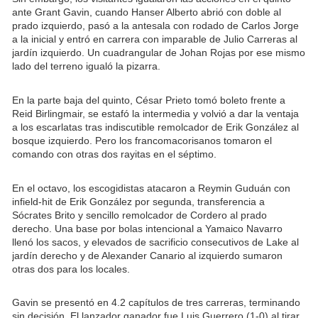
ante Grant Gavin, cuando Hanser Alberto abrió con doble al
prado izquierdo, pasó a la antesala con rodado de Carlos Jorge
a la inicial y entró en carrera con imparable de Julio Carreras al
jardín izquierdo. Un cuadrangular de Johan Rojas por ese mismo
lado del terreno igualó la pizarra.
En la parte baja del quinto, César Prieto tomó boleto frente a
Reid Birlingmair, se estafó la intermedia y volvió a dar la ventaja
a los escarlatas tras indiscutible remolcador de Erik González al
bosque izquierdo. Pero los francomacorisanos tomaron el
comando con otras dos rayitas en el séptimo.
En el octavo, los escogidistas atacaron a Reymin Guduán con
infield-hit de Erik González por segunda, transferencia a
Sócrates Brito y sencillo remolcador de Cordero al prado
derecho. Una base por bolas intencional a Yamaico Navarro
llenó los sacos, y elevados de sacrificio consecutivos de Lake al
jardín derecho y de Alexander Canario al izquierdo sumaron
otras dos para los locales.
Gavin se presentó en 4.2 capítulos de tres carreras, terminando
sin decisión. El lanzador ganador fue Luis Guerrero (1-0) al tirar