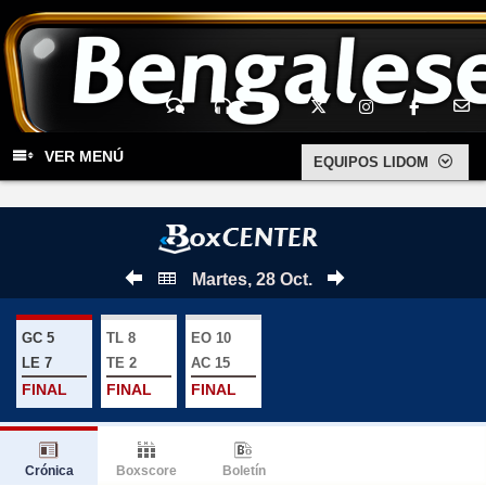
Chat
Audio
YouTu
Twitter
Inst
FaceB
E-Mail
VER MENÚ
EQUIPOS LIDOM
Martes, 28 Oct.
GC 5
TL 8
EO 10
LE 7
TE 2
AC 15
FINAL
FINAL
FINAL
Crónica
Boxscore
Boletín