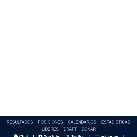
RESULTADOS
POSICIONES
CALENDARIOS
ESTADÍSTICAS
LÍDERES
DRAFT
DONAR
Chat
|
YouTube
Twitter
|
Instagram
|
|