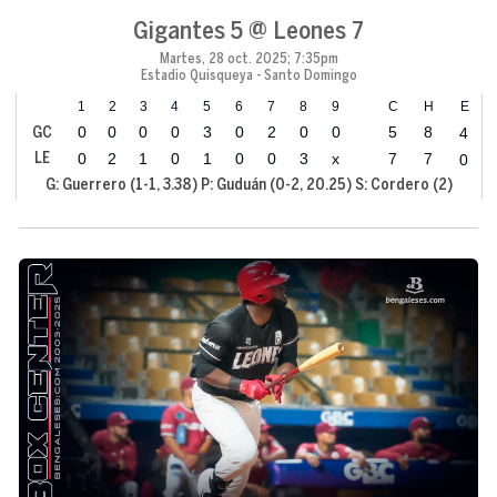
Gigantes 5 @ Leones 7
Martes, 28 oct. 2025; 7:35pm
Estadio Quisqueya - Santo Domingo
1
2
3
4
5
6
7
8
9
C
H
E
0
0
0
0
3
0
2
0
0
5
8
4
GC
0
2
1
0
1
0
0
3
x
7
7
0
LE
G: Guerrero (1-1, 3.38) P: Guduán (0-2, 20.25) S: Cordero (2)